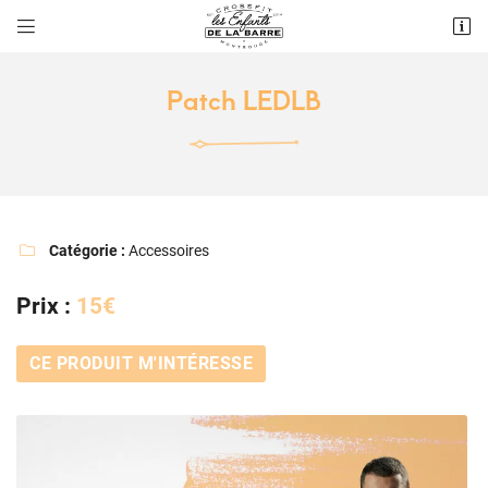


156 rue Maurice Arnoux
92120 Montrouge
Patch LEDLB
09 83 67 27 67
Catégorie :
Accessoires

Prix :
15€
Adresse email de réception

CE PRODUIT M'INTÉRESSE
Recopier le code ci-contre

Rafraîchir le captcha
