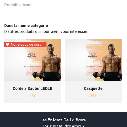
Produit suivant
TARIFS
-
PLANNING
Dans la même catégorie
Rejoignez-nous
D'autres produits qui pourraient vous intéresser
NOS PRODUITS
Notre coup de cœur !

TÉMOIGNAGES
Restez infor
ACTUALITÉS
CONTACT
INSCRIPTION NEWS
Corde à Sauter LEDLB
Casquette
25€
25€
les Enfants De La Barre
156 rue Maurice Arnoux