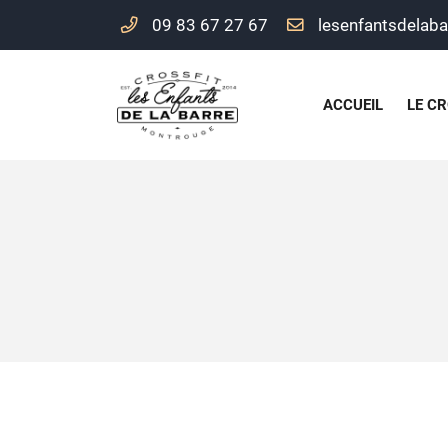
09 83 67 27 67
156 rue Maurice Arnoux
92120 Montrouge
09 83 67 27 67
ACCUEIL
LE CR
Adresse email de réception
