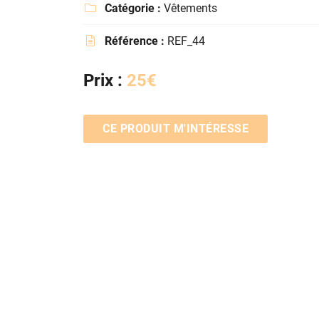
Recopier le code ci-contre
Catégorie :
Vêtements


Rafraîchir le captcha
Référence :
REF_44


En cochant cette case, vous consentez à recevoir nos propositions commer
Prix :
25€
l'adresse email indiqué ci-dessus. Vous pouvez vous désinscrire à tout mo
utilisant
le formulaire de désinscription
.
CE PRODUIT M'INTÉRESSE
INSCRIPTION