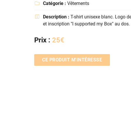
Recopier le code ci-contre
Catégorie :
Vêtements


Rafraîchir le captcha
Description :
T-shirt unisexe blanc. Logo de


et inscription "I supported my Box" au dos.
En cochant cette case, vous consentez à recevoir nos propositions commer
l'adresse email indiqué ci-dessus. Vous pouvez vous désinscrire à tout mo
Prix :
25€
utilisant
le formulaire de désinscription
.
INSCRIPTION
CE PRODUIT M'INTÉRESSE