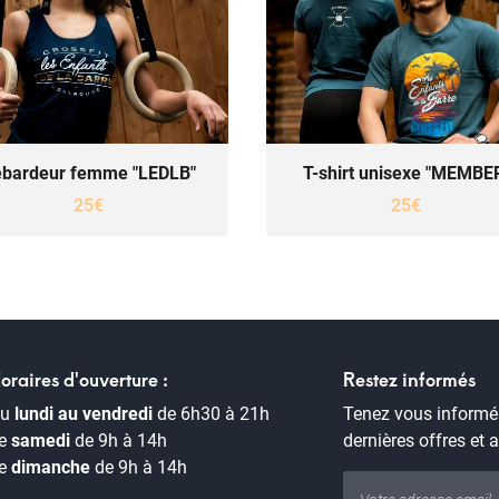
bardeur femme "LEDLB"
T-shirt unisexe "MEMBE
25€
25€
oraires d'ouverture :
Restez informés
Du
lundi au vendredi
de 6h30 à 21h
Tenez vous informé
e
samedi
de 9h à 14h
dernières offres et 
e
dimanche
de 9h à 14h