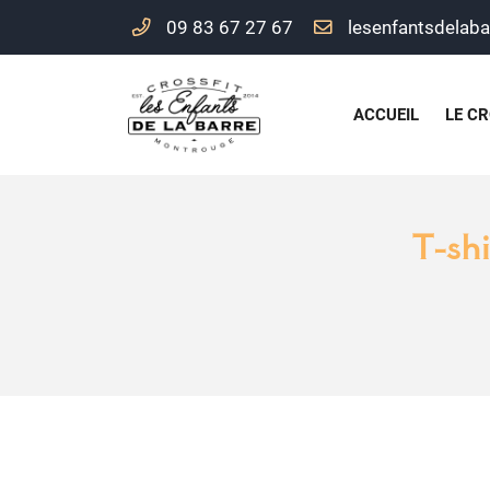
09 83 67 27 67
156 rue Maurice Arnoux
92120 Montrouge
09 83 67 27 67
ACCUEIL
LE CR
T-sh
Adresse email de réception
