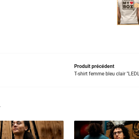
Produit précédent
T-shirt femme bleu clair "LED
r