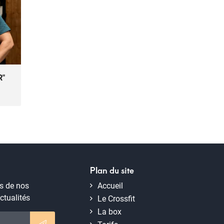
R"
Plan du site
s de nos
Accueil
actualités
Le Crossfit
La box