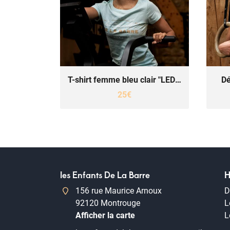
T-shirt femme bleu clair "LEDLB"
Dé
25€
les Enfants De La Barre
H
156 rue Maurice Arnoux
92120 Montrouge
L
Afficher la carte
L